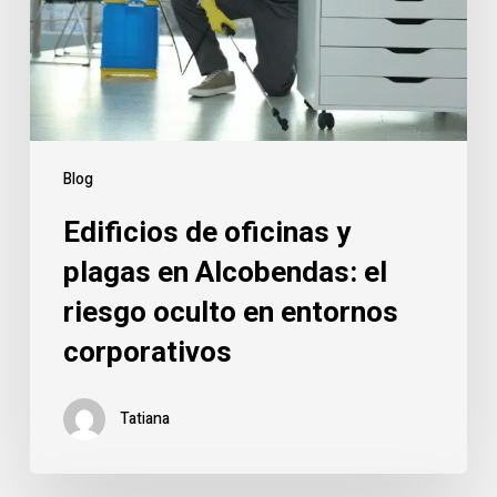
en
Alcobendas:
el
riesgo
oculto
en
Blog
entornos
Edificios de oficinas y
corporativos
plagas en Alcobendas: el
riesgo oculto en entornos
corporativos
Tatiana