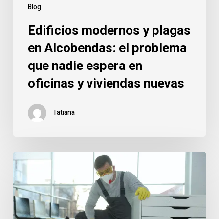
espera
Blog
en
Edificios modernos y plagas
oficinas
y
en Alcobendas: el problema
viviendas
que nadie espera en
nuevas
oficinas y viviendas nuevas
Tatiana
Edificios
de
oficinas
y
plagas