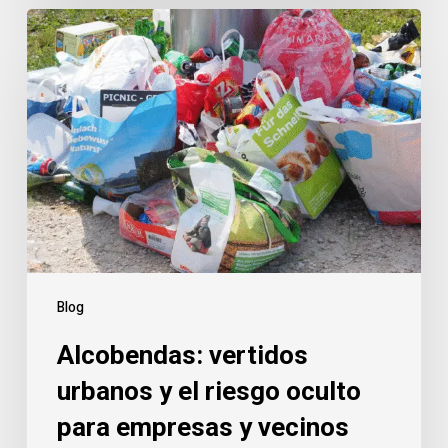
Alcobendas:
vertidos
urbanos
y
el
riesgo
oculto
para
empresas
y
vecinos
Blog
Alcobendas: vertidos
urbanos y el riesgo oculto
para empresas y vecinos