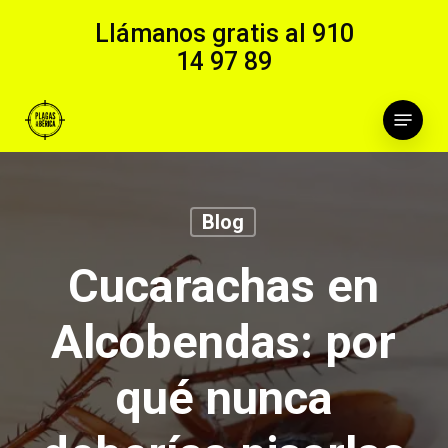
Skip
Llámanos gratis al
910
to
14 97 89
main
content
Menu
Blog
Cucarachas en
Alcobendas: por
qué nunca