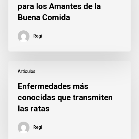
para los Amantes de la
para
Buena Comida
los
Amantes
de
Regi
la
Buena
Comida
Enfermedades
Articulos
más
conocidas
Enfermedades más
que
conocidas que transmiten
transmiten
las ratas
las
ratas
Regi