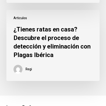
¿Tienes
Articulos
ratas
en
¿Tienes ratas en casa?
casa?
Descubre el proceso de
Descubre
detección y eliminación con
el
proceso
Plagas Ibérica
de
detección
Regi
y
eliminación
con
Plagas
Ibérica